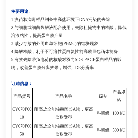
主要用途:
1.疫苗和病毒样品制备中高盐环境下DNA污染的去除
2.与细胞或细菌裂解液配合使用，去除粗提物中的核酸，降低
溶液粘性，提高蛋白质产量
3.减少存放的外周血单细胞(PBMC)的结块现象
4.降解核酸，利于不可溶性蛋白复性前高质量包涵体制备
5.有效去除带负电荷的核酸对双向SDS-PAGE蛋白样品的影
响，改善蛋白质分离效果，增强2-DE分辨率
订购信息：
产品规
产品货号
产品名称
级别
格
CY070F00
耐高盐全能核酸酶(SAN)，更高
科研级
100 kU
10
盐耐受型
CY070F00
耐高盐全能核酸酶(SAN)，更高
科研级
500 kU
50
盐耐受型