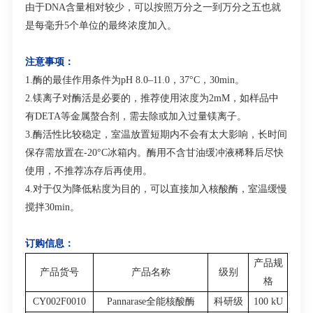
由于
DNA
含量相对较少，可以按照万分之一到万分之五也就
是每毫升
5
个单位的最终浓度加入。
注意事项：
1.
酶的最佳作用条件为
pH 8.0–11.0
，
37°C
，
30min
。
2.
镁离子对酶活是必要的，推荐使用浓度为
2mM
，如样品中
有
DETA
等金属螯合剂，需去除或加入过量镁离子。
3.
酶活性比较稳定，室温放置短期内不会有太大影响，长时间
保存需放置在
-20°C
冰箱内。酶用不含甘油缓冲液稀释后尽快
使用，不推荐冻存后再使用。
4.
对于仅为降低粘度为目的，可以直接加入核酸酶，室温缓慢
搅拌
30min
。
订购信息：
产品规
产品货号
产品名称
级别
格
CY002F0010
Pannarase全能核酸酶
科研级
100 kU