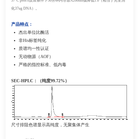
37°C pH8.0
反应条件下
30
分钟内导致
A260nm
值降低
1.0
（相当于完全消
化
37ug DNA
）。
产品特点：
杰出单位比酶活
非
His
标签纯化
质谱均一性认证
无动物源（
AOF
）
严格的指控标准、低内毒
S
EC-HPLC：
（纯度
9
9.72%
）
尺寸排阻色谱显示高纯度，无聚集体产生