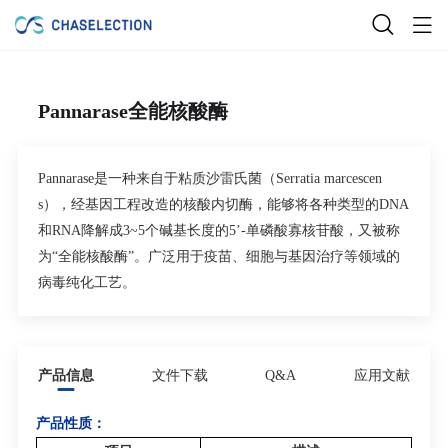
Pannarase全能核酸酶
Pannarase
是一种来自于粘质沙雷氏菌（
Serratia marcescen
s
），经基因工程改造的核酸内切酶，能够将各种类型的
DNA
和
RNA
降解成
3~5
个碱基长度的
5’-
单磷酸寡核苷酸，又被称
为
“
全能核酸酶
”
。广泛用于疫苗、细胞与基因治疗等领域的
病毒纯化工艺。
产品信息
文件下载
Q&A
应用文献
产品性质：