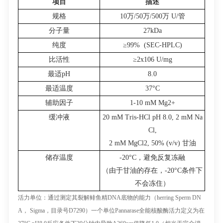
项目
描述
规格
10
万
/50
万
/500
万
U/
管
分子量
27kDa
纯度
≥99% (SEC-HPLC)
比活性
≥2x10
6
U/mg
最适
pH
8.0
最适温度
37°C
辅助因子
1-10 mM Mg
2+
缓冲液
20 mM Tris-HCl pH 8.0, 2 mM Na
Cl,
2 mM MgCl
2
, 50% (v/v)
甘油
储存温度
-20°C
，避免反复冻融
（由于甘油的存在，
-20°C
条件下
不会冻住）
活力单位：
通过测定其裂解鲱鱼精
DNA
底物的能力（
herring Sperm DN
A
，
Sigma
，目录号
D7290
）一个单位
Pannarase
全能核酸酶活力定义为在