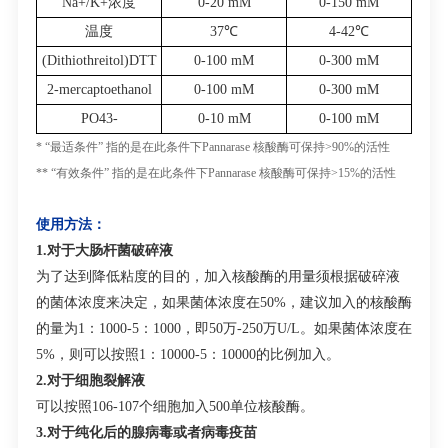
Na
+
/K
+
浓度
0-20 mM
0-150 mM
温度
37℃
4-42℃
(Dithiothreitol)DTT
0-100 mM
0-300 mM
2-mercaptoethanol
0-100 mM
0-300 mM
PO
4
3-
0-10 mM
0-100 mM
* “
最适条件
”
指的是在此条件下
Pannarase
核酸酶可保持
>90%
的活性
** “
有效条件
”
指的是在此条件下
Pannarase
核酸酶可保持
>15%
的活性
使用方法：
1.
对于大肠杆菌破碎液
为了达到降低粘度的目的，加入核酸酶的用量须根据破碎液
的菌体浓度来决定，如果菌体浓度在
50%
，建议加入的核酸酶
的量为
1
：
1000-5
：
1000
，即
50
万
-250
万
U/L
。如果菌体浓度在
5%
，则可以按照
1
：
10000-5
：
10000
的比例加入。
2.
对于细胞裂解液
可以按照
10
6
-10
7
个细胞加入
500
单位核酸酶。
3.
对于纯化后的腺病毒或者病毒疫苗